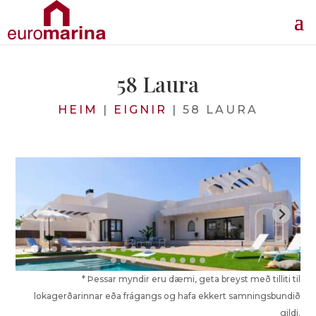
58 Laura
HEIM
|
EIGNIR
|
58 LAURA
* Þessar myndir eru dæmi, geta breyst með tilliti til
lokagerðarinnar eða frágangs og hafa ekkert samningsbundið
gildi.