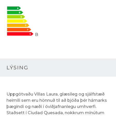
B
LÝSING
Uppgötvaðu Villas Laura, glæsileg og sjálfstæð
heimili sem eru hönnuð til að bjóða þér hámarks
þægindi og næði í óviðjafnanlegu umhverfi.
Staðsett í Ciudad Quesada, nokkrum mínútum