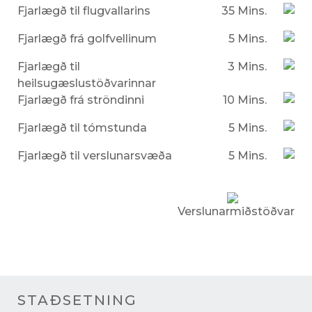
Fjarlægð til flugvallarins
35 Mins.
Fjarlægð frá golfvellinum
5 Mins.
Fjarlægð til
3 Mins.
heilsugæslustöðvarinnar
Fjarlægð frá ströndinni
10 Mins.
Fjarlægð til tómstunda
5 Mins.
Fjarlægð til verslunarsvæða
5 Mins.
Verslunarmiðstöðvar
STAÐSETNING