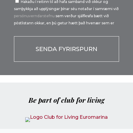
Hakaðu í reitinn til að hafa samband við okkur og
samþykkja að upplýsingar þínar séu notaðar í samræmi við
persónuverndarstefnu
sem verður sjálfkrafa bætt við
póstlistann okkar, en þú getur hætt það hvenær sem er
Por favor, deja este campo vacío.
Be part of club for living