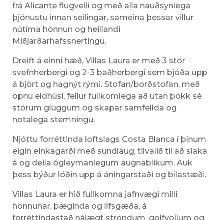
frá Alicante flugvelli og með alla nauðsynlega
þjónustu innan seilingar, sameina þessar villur
nútíma hönnun og heillandi
Miðjarðarhafssnertingu.
Dreift á einni hæð, Villas Laura er með 3 stór
svefnherbergi og 2-3 baðherbergi sem bjóða upp
á björt og hagnýt rými. Stofan/borðstofan, með
opnu eldhúsi, fellur fullkomlega að utan þökk sé
stórum gluggum og skapar samfellda og
notalega stemningu.
Njóttu forréttinda loftslags Costa Blanca í þínum
eigin einkagarði með sundlaug, tilvalið til að slaka
á og deila ógleymanlegum augnablikum. Auk
þess býður lóðin upp á áningarstaði og bílastæði.
Villas Laura er hið fullkomna jafnvægi milli
hönnunar, þæginda og lífsgæða, á
forréttindastað nálægt ströndum, golfvöllum og