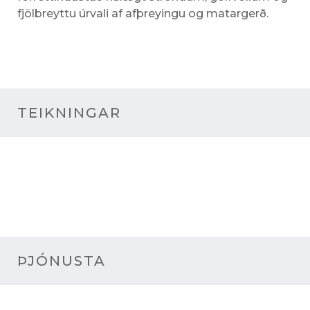
fjölbreyttu úrvali af afþreyingu og matargerð.
TEIKNINGAR
ÞJÓNUSTA