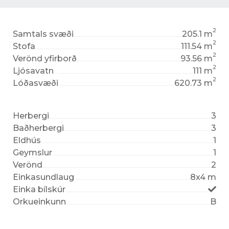
2
Samtals svæði
205.1 m
2
Stofa
111.54 m
2
Verönd yfirborð
93.56 m
2
Ljósavatn
111 m
2
Lóðasvæði
620.73 m
Herbergi
3
Baðherbergi
3
Eldhús
1
Geymslur
1
Verönd
2
Einkasundlaug
8x4 m
Einka bílskúr
Orkueinkunn
B