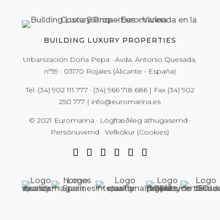
BUILDING LUXURY PROPERTIES
Urbanización Doña Pepa · Avda. Antonio Quesada,
nº59 · 03170 Rojales (Alicante - España)
Tel.
(34) 902 111 777
·
(34) 966 718 686
| Fax
(34) 902
250 777
|
info@euromarina.es
© 2021 Euromarina ·
Lögfræðileg athugasemd
·
Persónuvernd
·
Vefkökur (Cookies)