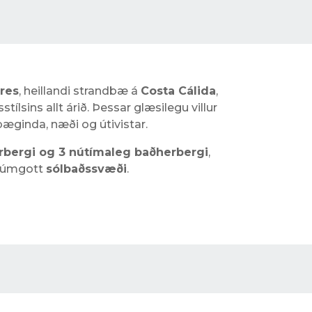
res
, heillandi strandbæ á
Costa Cálida
,
stílsins allt árið. Þessar glæsilegu villur
þæginda, næði og útivistar.
bergi og 3 nútímaleg baðherbergi
,
rúmgott
sólbaðssvæði
.