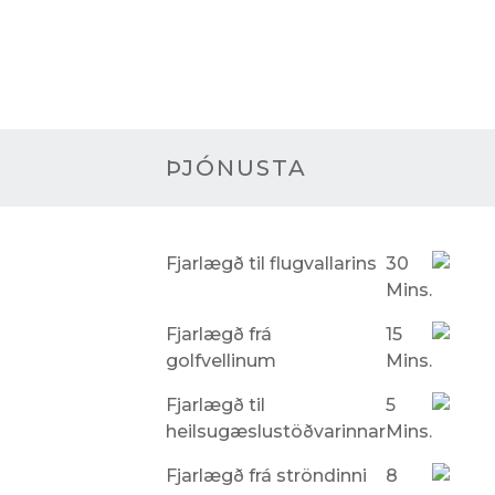
ÞJÓNUSTA
Fjarlægð til flugvallarins
30
Mins.
Fjarlægð frá
15
golfvellinum
Mins.
Fjarlægð til
5
heilsugæslustöðvarinnar
Mins.
Fjarlægð frá ströndinni
8