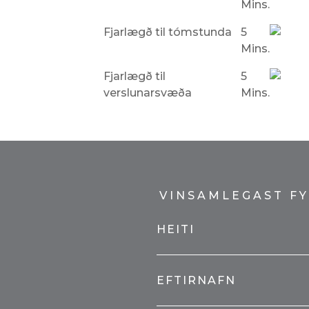
Mins.
Fjarlægð til tómstunda
5
Mins.
Fjarlægð til
5
verslunarsvæða
Mins.
VINSAMLEGAST FY
HEITI
EFTIRNAFN