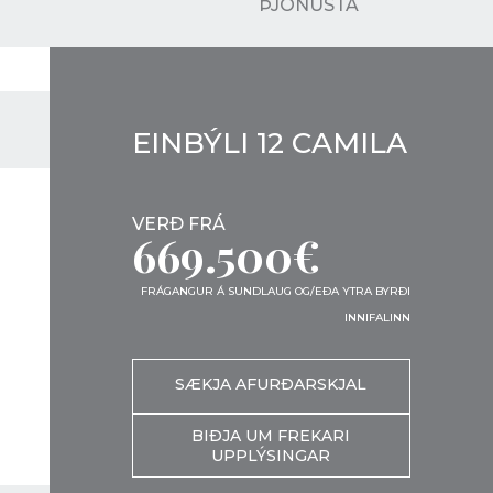
ÞJÓNUSTA
EINBÝLI 12 CAMILA
VERÐ FRÁ
669.500€
FRÁGANGUR Á SUNDLAUG OG/EÐA YTRA BYRÐI
INNIFALINN
SÆKJA AFURÐARSKJAL
BIÐJA UM FREKARI
UPPLÝSINGAR