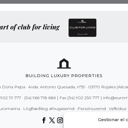
art of club for living
BUILDING LUXURY PROPERTIES
 Doña Pepa · Avda. Antonio Quesada, nº59 · 03170 Rojales (Alica
 902 111 777
·
(34) 966 718 686
| Fax
(34) 902 250 777
|
info@euroma
uromarina ·
Lögfræðileg athugasemd
·
Persónuvernd
·
Vefkökur 
Gestionar el 