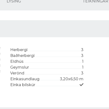
LÝSING
TEIKNINGAR
2
Herbergi
3
2
Baðherbergi
3
2
Eldhús
1
2
Geymslur
1
2
Verönd
3
Einkasundlaug
3,20x6,50 m
Einka bílskúr