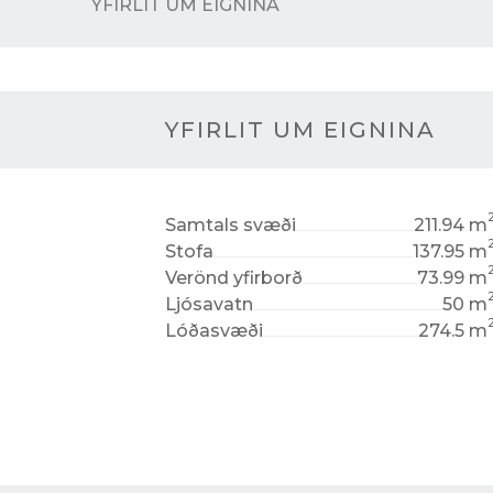
YFIRLIT UM EIGNINA
YFIRLIT UM EIGNINA
Samtals svæði
211.94 m
Stofa
137.95 m
Verönd yfirborð
73.99 m
Ljósavatn
50 m
Lóðasvæði
274.5 m