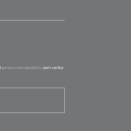
ið
persónuverndarstefnu
sem verður