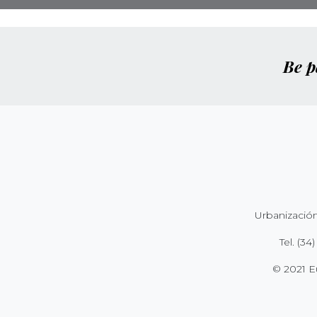
Be p
Urbanización
Tel.
(34)
© 2021 E