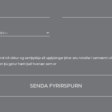
band við okkur og samþykkja að upplýsingar þínar séu notaðar í samræmi v
r, en þú getur hætt það hvenær sem er
vacío.