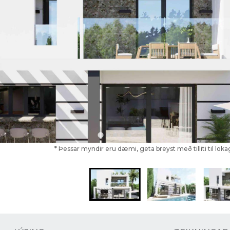
* Þessar myndir eru dæmi, geta breyst með tilliti til lo