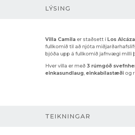
LÝSING
Villa Camila
er staðsett í
Los Alcáza
fullkomið til að njóta miðjarðarhafslífs
bjóða upp á fullkomið jafnvægi milli 
Hver villa er með
3 rúmgóð svefnher
einkasundlaug
,
einkabílastæði
og 
TEIKNINGAR