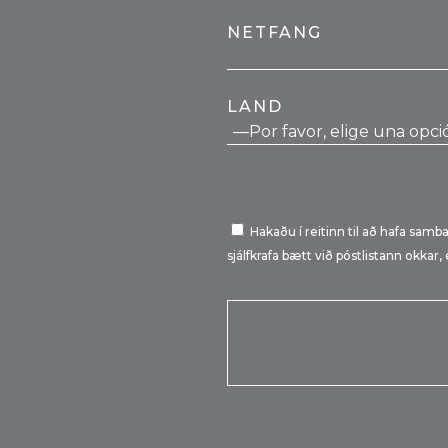
NETFANG
LAND
Hakaðu í reitinn til að hafa sam
sjálfkrafa bætt við póstlistann okka
Por favor, deja este campo 