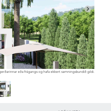
kagerðarinnar eða frágangs og hafa ekkert samningsbundið gildi.