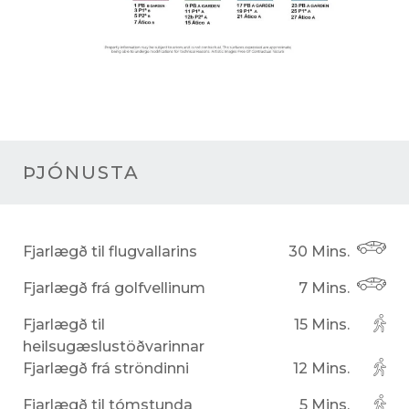
ÞJÓNUSTA
Fjarlægð til flugvallarins
30 Mins.
Fjarlægð frá golfvellinum
7 Mins.
Fjarlægð til
15 Mins.
heilsugæslustöðvarinnar
Fjarlægð frá ströndinni
12 Mins.
Fjarlægð til tómstunda
5 Mins.