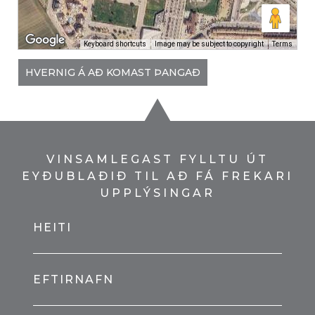
Keyboard shortcuts
Image may be subject to copyright
Terms
HVERNIG Á AÐ KOMAST ÞANGAÐ
VINSAMLEGAST FYLLTU ÚT
EYÐUBLAÐIÐ TIL AÐ FÁ FREKARI
UPPLÝSINGAR
HEITI
EFTIRNAFN