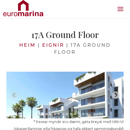
17A Ground Floor
HEIM
|
EIGNIR
|
17A GROUND
FLOOR
* Þessar myndir eru dæmi, geta breyst með tilliti til
lokagerðarinnar eða frágangs og hafa ekkert samningsbundið