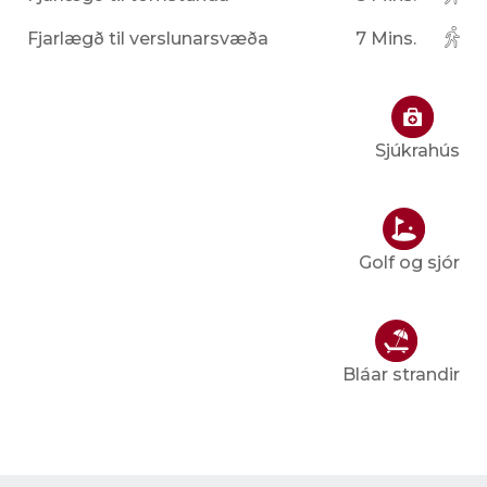
Fjarlægð til verslunarsvæða
7 Mins.
Sjúkrahús
Golf og sjór
Bláar strandir