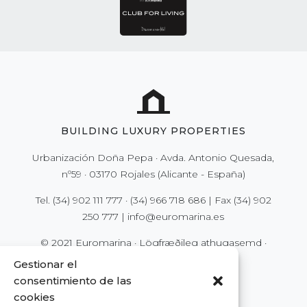
BUILDING LUXURY PROPERTIES
Urbanización Doña Pepa · Avda. Antonio Quesada,
nº59 · 03170 Rojales (Alicante - España)
Tel.
(34) 902 111 777
·
(34) 966 718 686
| Fax
(34) 902
250 777
|
info@euromarina.es
© 2021 Euromarina ·
Lögfræðileg athugasemd
·
Persónuvernd
·
Vefkökur (Cookies)
Gestionar el
consentimiento de las
cookies