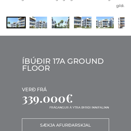
gildi.
ÍBÚÐIR 17A GROUND
FLOOR
VERÐ FRÁ
339.000€
FRÁGANGUR Á YTRA BYRÐI INNIFALINN
SÆKJA AFURÐARSKJAL