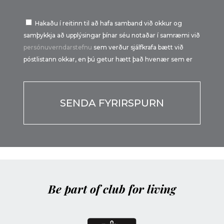
Hakaðu í reitinn til að hafa samband við okkur og
samþykkja að upplýsingar þínar séu notaðar í samræmi við
persónuverndarstefnu
sem verður sjálfkrafa bætt við
póstlistann okkar, en þú getur hætt það hvenær sem er
Por favor, deja este campo vacío.
Be part of club for living