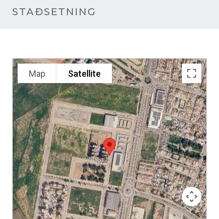
STAÐSETNING
Map
Satellite