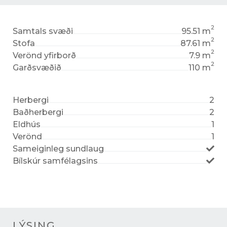
2
Samtals svæði
95.51 m
2
Stofa
87.61 m
2
Verönd yfirborð
7.9 m
2
Garðsvæðið
110 m
Herbergi
2
Baðherbergi
2
Eldhús
1
Verönd
1
Sameiginleg sundlaug
Bílskúr samfélagsins
LÝSING