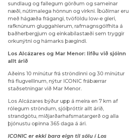
sundlaug og fallegum görðum og sameinar
næði, nútímalega hönnun og virkni. Íbúðirnar eru
með hágæða frágangi, tvöföldu low-e gleri,
rafknúnum gluggahlerum, rafmagnsgólfhita á
baðherbergjum og einkabílastæði sem tryggir
orkunýtni og hámarks þægindi.
Los Alcázares og Mar Menor: lifðu við sjóinn
allt árið
Aðeins 10 mínútur frá ströndinni og 30 mínútur
frá flugvellinum, nýtur ICONIC frábærrar
staðsetningar við Mar Menor.
Los Alcázares býður upp á meira en 7 km af
rólegum ströndum, sjóíþróttir allt árið,
strandgötu, miðjarðarhafsmatargerð og alla
þjónustu opinna 365 daga á ári.
ICONIC er ekki bara eign til sölu í Los