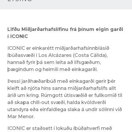
Lifðu Miðjarðarhafslífinu frá þínum eigin garði
í ICONIC
ICONIC er einkarétt miðjarðarhafsinnblásið
íbúðasvæði í Los Alcázares (Costa Cálida),
hannað fyrir þá sem leita að lífsgæðum,
þægindum og heimili með einkagarði.
Þessi jarðhæðaríbúð með einkagarði gerir þér
kleift að njóta hins sanna miðjarðarhafslífs allt
árið um kring. Rúmgott útisvæðið er fullkomið til
að skapa chill-out svæði, halda kvöldverði
utandyra eða einfaldlega slaka á undir sólinni við
Mar Menor.
ICONIC er staðsett í lokuðu íbúðahverfi með