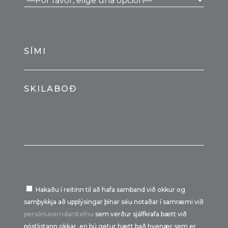
SÍMI
SKILABOÐ
Hakaðu í reitinn til að hafa samband við okkur og
samþykkja að upplýsingar þínar séu notaðar í samræmi við
persónuverndarstefnu
sem verður sjálfkrafa bætt við
póstlistann okkar, en þú getur hætt það hvenær sem er