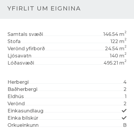
YFIRLIT UM EIGNINA
2
Samtals svæði
146.54 m
2
Stofa
122 m
2
Verönd yfirborð
24.54 m
2
Ljósavatn
140 m
2
Lóðasvæði
495.21 m
Herbergi
4
Baðherbergi
2
Eldhús
1
Verönd
2
Einkasundlaug
Einka bílskúr
Orkueinkunn
B