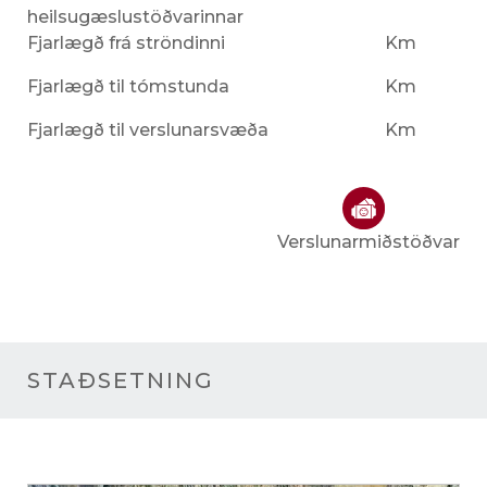
heilsugæslustöðvarinnar
Fjarlægð frá ströndinni
Km
Fjarlægð til tómstunda
Km
Fjarlægð til verslunarsvæða
Km
Verslunarmiðstöðvar
STAÐSETNING