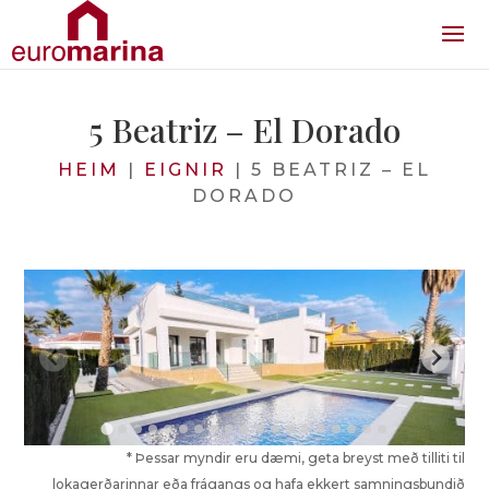
5 Beatriz – El Dorado
HEIM
|
EIGNIR
|
5 BEATRIZ – EL
DORADO
* Þessar myndir eru dæmi, geta breyst með tilliti til
lokagerðarinnar eða frágangs og hafa ekkert samningsbundið