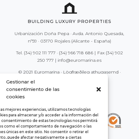
BUILDING LUXURY PROPERTIES
Urbanización Doña Pepa · Avda. Antonio Quesada,
nº59 · 03170 Rojales (Alicante - España)
Tel.
(34) 902 111 777
·
(34) 966 718 686
| Fax
(34) 902
250 777
|
info@euromarina.es
© 2021 Euromarina ·
Lögfræðileg athugasemd
·
Persónuvernd
·
Vefkökur (Cookies)
Gestionar el
consentimiento de las
cookies
las mejores experiencias, utilizamos tecnologías
kies para almacenar y/o acceder a la información del
El consentimiento de estas tecnologías nos permitirá
os como el comportamiento de navegación o las
es únicas en este sitio. No consentir o retirar el
to, puede afectar negativamente a ciertas