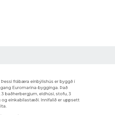
. Þessi frábæra einbýlishús er byggð í
ágang Euromarina-bygginga. Það
3 baðherbergjum, eldhúsi, stofu, 3
og einkabílastæði. Innifalið er uppsett
ita.