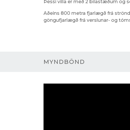
Þessi villa er með 2 bílastæðum og 
Aðeins 800 metra fjarlægð frá strönd
göngufjarlægð frá verslunar- og tó
MYNDBÖND