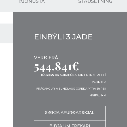
ÞJÓNUSTA
STAÐSETNING
EINBÝLI 3 JADE
VERÐ FRÁ
544.841€
HÚSGÖGN OG AUKABÚNAÐUR ER INNIFALIÐ Í
VERÐINU
FRÁGANGUR Á SUNDLAUG OG/EÐA YTRA BYRÐI
INNIFALINN
SÆKJA AFURÐARSKJAL
BIÐJA UM FREKARI