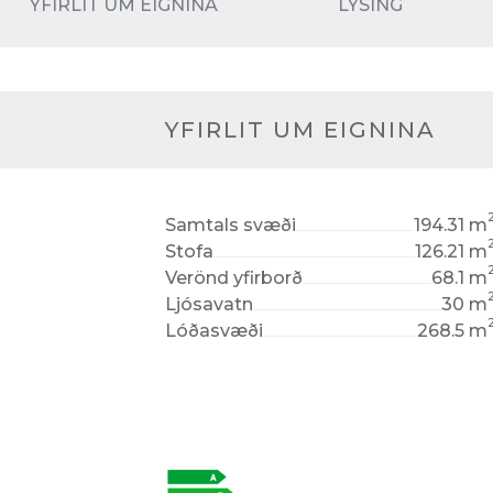
YFIRLIT UM EIGNINA
LÝSING
YFIRLIT UM EIGNINA
Samtals svæði
194.31 m
Stofa
126.21 m
Verönd yfirborð
68.1 m
Ljósavatn
30 m
Lóðasvæði
268.5 m