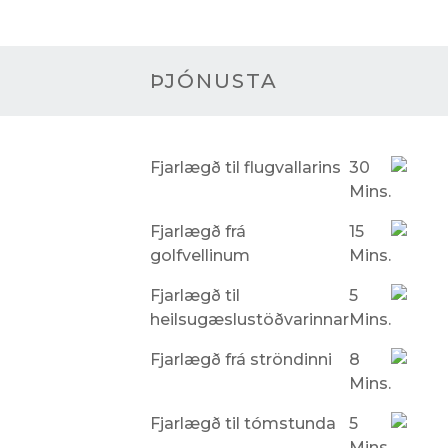
ÞJÓNUSTA
Fjarlægð til flugvallarins
30
Mins.
Fjarlægð frá
15
golfvellinum
Mins.
Fjarlægð til
5
heilsugæslustöðvarinnar
Mins.
Fjarlægð frá ströndinni
8
Mins.
Fjarlægð til tómstunda
5
Mins.