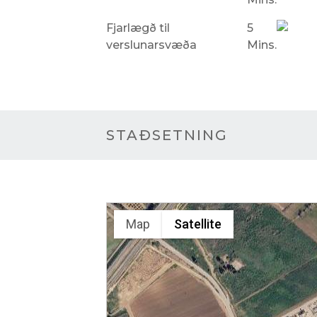
Fjarlægð til
5
verslunarsvæða
Mins.
STAÐSETNING
Map
Satellite