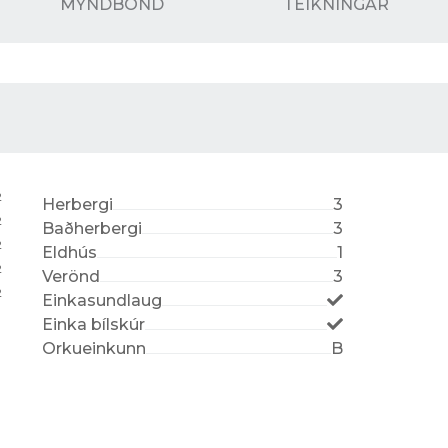
MYNDBÖND
TEIKNINGAR
2
Herbergi
3
2
Baðherbergi
3
2
Eldhús
1
2
Verönd
3
2
Einkasundlaug
Einka bílskúr
Orkueinkunn
B