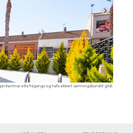
kagerðarinnar eða frágangs og hafa ekkert samningsbundið gildi.