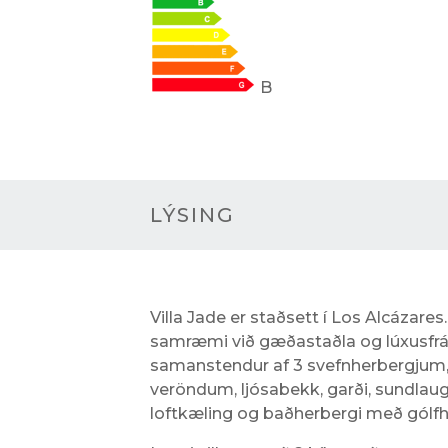
B
LÝSING
Villa Jade er staðsett í Los Alcázares
samræmi við gæðastaðla og lúxusfr
samanstendur af 3 svefnherbergjum, 
veröndum, ljósabekk, garði, sundlaug 
loftkæling og baðherbergi með gólfh