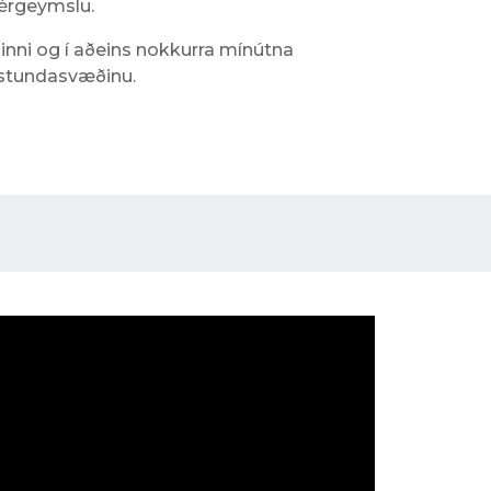
sérgeymslu.
inni og í aðeins nokkurra mínútna
mstundasvæðinu.