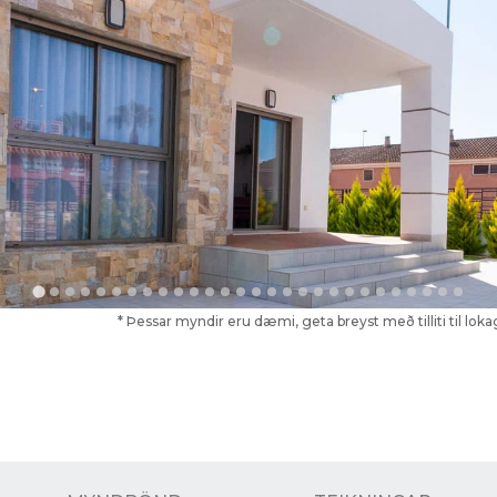
* Þessar myndir eru dæmi, geta breyst með tilliti til lo