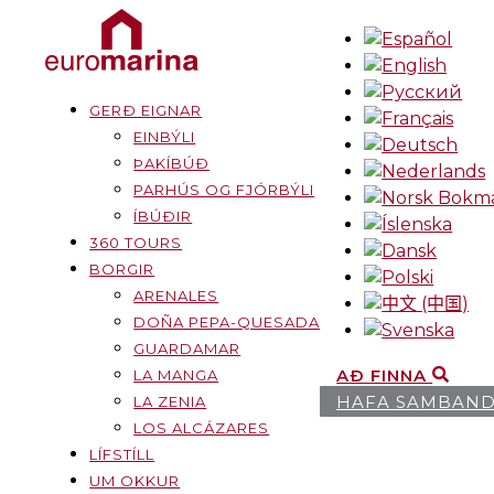
GERÐ EIGNAR
EINBÝLI
ÞAKÍBÚÐ
PARHÚS OG FJÓRBÝLI
ÍBÚÐIR
360 TOURS
BORGIR
ARENALES
DOÑA PEPA-QUESADA
GUARDAMAR
AÐ FINNA
LA MANGA
HAFA SAMBAN
LA ZENIA
LOS ALCÁZARES
LÍFSTÍLL
UM OKKUR