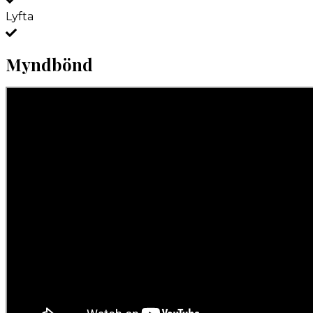
Lyfta
Myndbönd