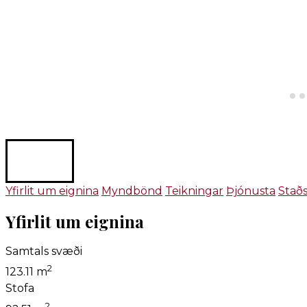
Yfirlit um eignina
Myndbönd
Teikningar
Þjónusta
Stað
Yfirlit um eignina
Samtals svæði
2
123.11 m
Stofa
2