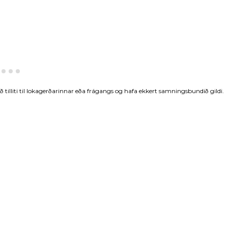
tilliti til lokagerðarinnar eða frágangs og hafa ekkert samningsbundið gildi.