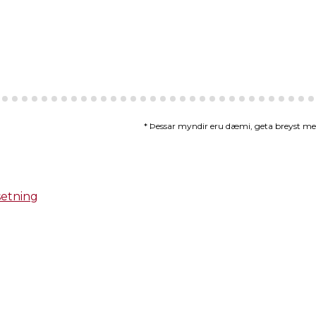
* Þessar myndir eru dæmi, geta breyst með 
setning