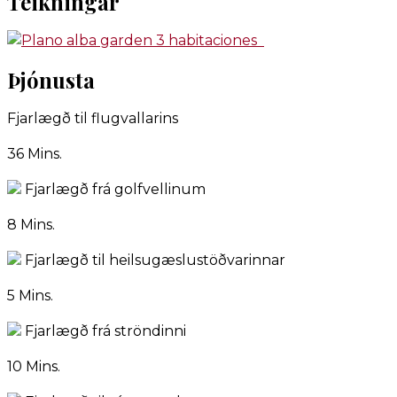
Teikningar
Þjónusta
Fjarlægð til flugvallarins
36 Mins.
Fjarlægð frá golfvellinum
8 Mins.
Fjarlægð til heilsugæslustöðvarinnar
5 Mins.
Fjarlægð frá ströndinni
10 Mins.