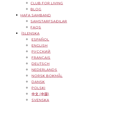
CLUB FOR LIVING
BLOG
HAFA SAMBAND
SAMSTARFSAÐILAR
FAQS
ÍSLENSKA
ESPAÑOL
ENGLISH
РУССКИЙ
FRANÇAIS
DEUTSCH
NEDERLANDS
NORSK BOKMÅL
DANSK
POLSKI
中文 (中国)
SVENSKA