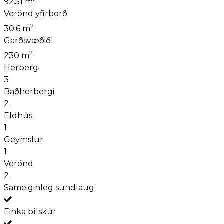
92.51 m
Verönd yfirborð
2
30.6 m
Garðsvæðið
2
230 m
Herbergi
3
Baðherbergi
2
Eldhús
1
Geymslur
1
Verönd
2
Sameiginleg sundlaug
Einka bílskúr