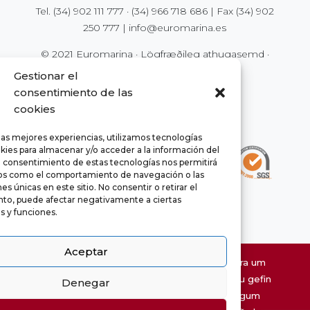
Tel.
(34) 902 111 777
·
(34) 966 718 686
| Fax
(34) 902
250 777
|
info@euromarina.es
© 2021 Euromarina ·
Lögfræðileg athugasemd
·
Persónuvernd
·
Vefkökur (Cookies)
Gestionar el
consentimiento de las
cookies
las mejores experiencias, utilizamos tecnologías
kies para almacenar y/o acceder a la información del
El consentimiento de estas tecnologías nos permitirá
os como el comportamiento de navegación o las
es únicas en este sitio. No consentir o retirar el
to, puede afectar negativamente a ciertas
as y funciones.
Aceptar
Upplýsingar á vefsíðu eru birtar með fyrirvara um
prentvillur. Stærðir og fermetrafjöldi sem eru gefin
Denegar
chaty
upp eru viðmið og geta breyst af tæknilegum
Hide