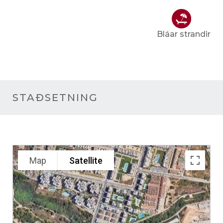
Bláar strandir
STAÐSETNING
Map
Satellite