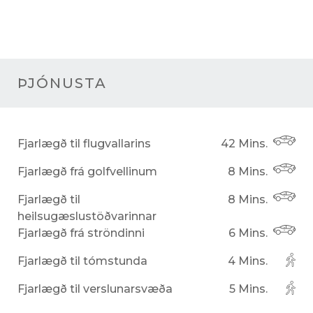
ÞJÓNUSTA
Fjarlægð til flugvallarins
42 Mins.
Fjarlægð frá golfvellinum
8 Mins.
Fjarlægð til
8 Mins.
heilsugæslustöðvarinnar
Fjarlægð frá ströndinni
6 Mins.
Fjarlægð til tómstunda
4 Mins.
Fjarlægð til verslunarsvæða
5 Mins.