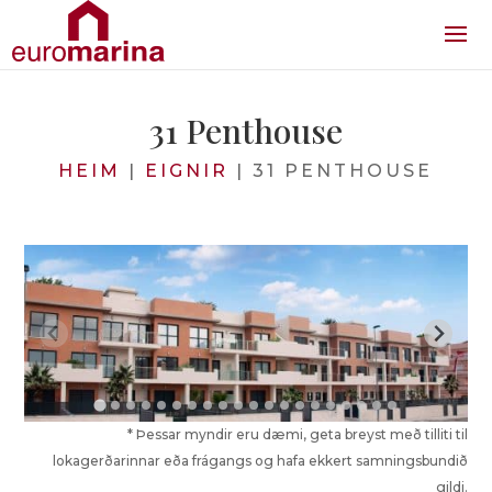
31 Penthouse
HEIM
|
EIGNIR
|
31 PENTHOUSE
* Þessar myndir eru dæmi, geta breyst með tilliti til
lokagerðarinnar eða frágangs og hafa ekkert samningsbundið
gildi.