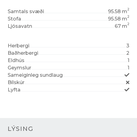
2
Samtals svæði
95.58 m
2
Stofa
95.58 m
2
Ljósavatn
67 m
Herbergi
3
Baðherbergi
2
Eldhús
1
Geymslur
1
Sameiginleg sundlaug
Bílskúr
Lyfta
LÝSING