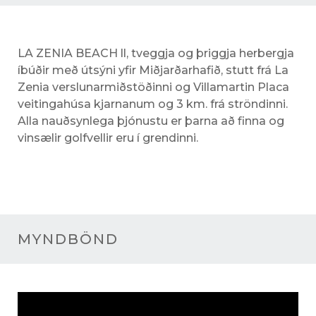
LA ZENIA BEACH ll, tveggja og þriggja herbergja
íbúðir með útsýni yfir Miðjarðarhafið, stutt frá La
Zenia verslunarmiðstöðinni og Villamartin Placa
veitingahúsa kjarnanum og 3 km. frá ströndinni.
Alla nauðsynlega þjónustu er þarna að finna og
vinsælir golfvellir eru í grendinni.
MYNDBÖND