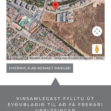
Keyboard shortcuts
Image may be subject to copyright
Terms
HVERNIG Á AÐ KOMAST ÞANGAÐ
VINSAMLEGAST FYLLTU ÚT
EYÐUBLAÐIÐ TIL AÐ FÁ FREKARI
UPPLÝSINGAR