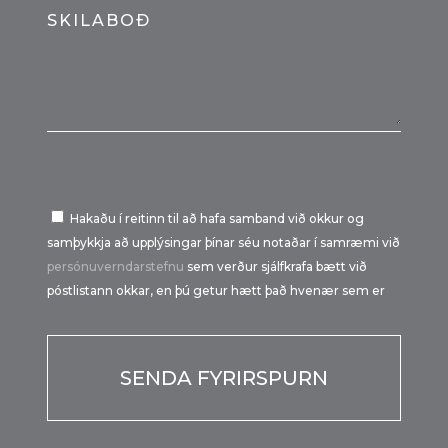
SKILABOÐ
Hakaðu í reitinn til að hafa samband við okkur og
samþykkja að upplýsingar þínar séu notaðar í samræmi við
persónuverndarstefnu
sem verður sjálfkrafa bætt við
póstlistann okkar, en þú getur hætt það hvenær sem er
Por favor, deja este campo vacío.