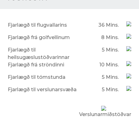
Fjarlægð til flugvallarins
36 Mins.
Fjarlægð frá golfvellinum
8 Mins.
Fjarlægð til
5 Mins.
heilsugæslustöðvarinnar
Fjarlægð frá ströndinni
10 Mins.
Fjarlægð til tómstunda
5 Mins.
Fjarlægð til verslunarsvæða
5 Mins.
Verslunarmiðstöðvar