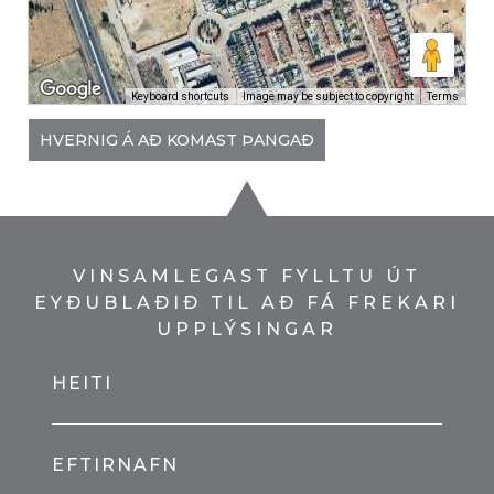
Keyboard shortcuts
Image may be subject to copyright
Terms
HVERNIG Á AÐ KOMAST ÞANGAÐ
VINSAMLEGAST FYLLTU ÚT
EYÐUBLAÐIÐ TIL AÐ FÁ FREKARI
UPPLÝSINGAR
HEITI
EFTIRNAFN