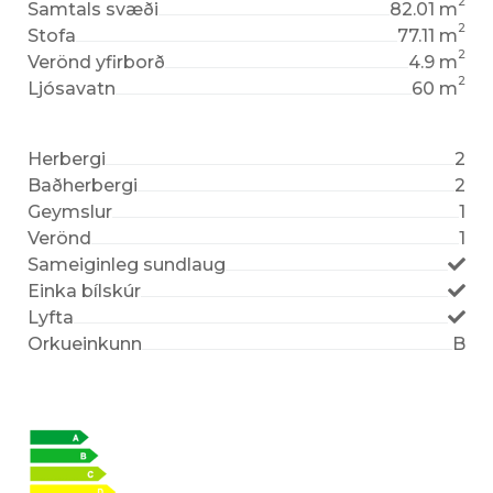
2
Samtals svæði
82.01 m
2
Stofa
77.11 m
2
Verönd yfirborð
4.9 m
2
Ljósavatn
60 m
Herbergi
2
Baðherbergi
2
Geymslur
1
Verönd
1
Sameiginleg sundlaug
Einka bílskúr
Lyfta
Orkueinkunn
B