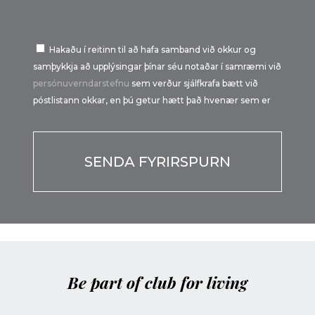
Hakaðu í reitinn til að hafa samband við okkur og
samþykkja að upplýsingar þínar séu notaðar í samræmi við
persónuverndarstefnu
sem verður sjálfkrafa bætt við
póstlistann okkar, en þú getur hætt það hvenær sem er
Por favor, deja este campo vacío.
Be part of club for living