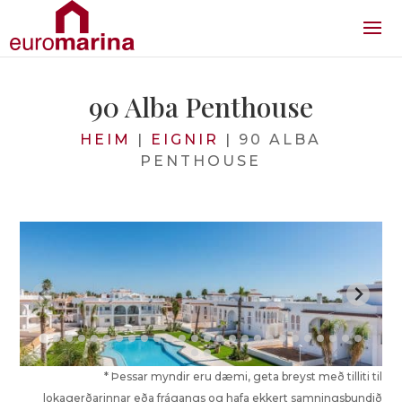
90 Alba Penthouse
HEIM
|
EIGNIR
|
90 ALBA
PENTHOUSE
* Þessar myndir eru dæmi, geta breyst með tilliti til
lokagerðarinnar eða frágangs og hafa ekkert samningsbundið