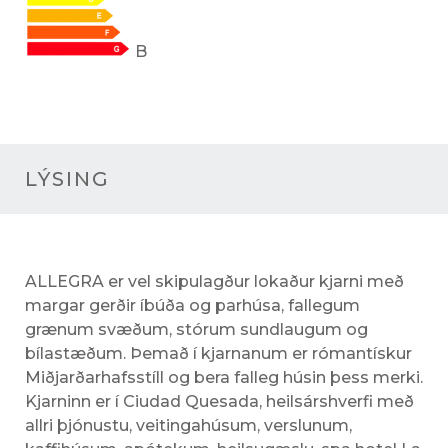
B
LÝSING
ALLEGRA er vel skipulagður lokaður kjarni með
margar gerðir íbúða og parhúsa, fallegum
grænum svæðum, stórum sundlaugum og
bílastæðum. Þemað í kjarnanum er rómantískur
Miðjarðarhafsstíll og bera falleg húsin þess merki.
Kjarninn er í Ciudad Quesada, heilsárshverfi með
allri þjónustu, veitingahúsum, verslunum,