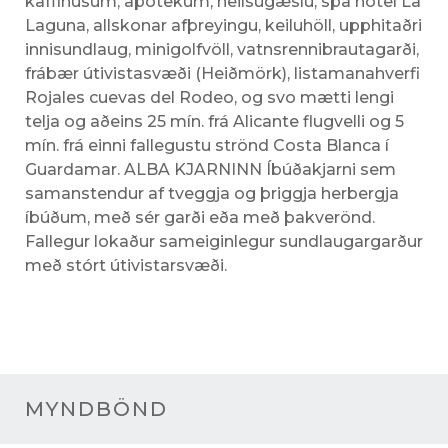
kaffihúsum, apótekum, heilsugæslu, spa hotel La
Laguna, allskonar afþreyingu, keiluhöll, upphitaðri
innisundlaug, minigolfvöll, vatnsrennibrautagarði,
frábær útivistasvæði (Heiðmörk), listamanahverfi
Rojales cuevas del Rodeo, og svo mætti lengi
telja og aðeins 25 mín. frá Alicante flugvelli og 5
mín. frá einni fallegustu strönd Costa Blanca í
Guardamar. ALBA KJARNINN Íbúðakjarni sem
samanstendur af tveggja og þriggja herbergja
íbúðum, með sér garði eða með þakverönd.
Fallegur lokaður sameiginlegur sundlaugargarður
með stórt útivistarsvæði.
MYNDBÖND