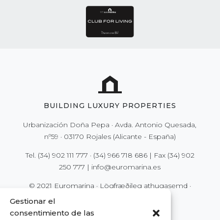
BUILDING LUXURY PROPERTIES
Urbanización Doña Pepa · Avda. Antonio Quesada,
nº59 · 03170 Rojales (Alicante - España)
Tel.
(34) 902 111 777
·
(34) 966 718 686
| Fax
(34) 902
250 777
|
info@euromarina.es
© 2021 Euromarina ·
Lögfræðileg athugasemd
·
Persónuvernd
·
Vefkökur (Cookies)
Gestionar el
consentimiento de las